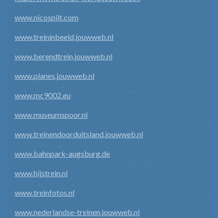
www.nicospilt.com
www.treininbeeld.jouwweb.nl
www.berendtrein.jouwweb.nl
www.planes.jouwweb.nl
www.mc9002.eu
www.museumspoor.nl
www.treinendoorduitsland.jouwweb.nl
www.bahnpark-augsburg.de
www.hijstrein.nl
www.treinfotos.nl
www.nederlandse-treinen.jouwweb.nl