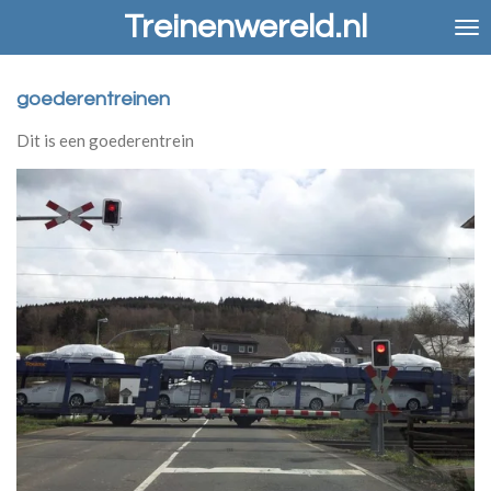
Treinenwereld.nl
Ga
direct
naar
de
goederentreinen
hoofdinhoud
Dit is een goederentrein