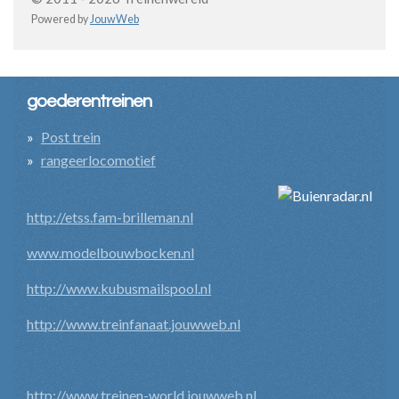
Powered by
JouwWeb
goederentreinen
Post trein
rangeerlocomotief
http://etss.fam-brilleman.nl
www.modelbouwbocken.nl
http://www.kubusmailspool.nl
http://www.treinfanaat.jouwweb.nl
http://www.treinen-world.jouwweb.nl