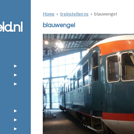
Home
»
treinstellen ns
»
blauwengel
ld.nl
blauwengel