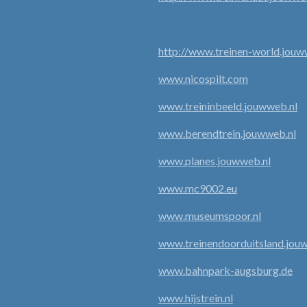
http://www.treinen-world.jouw
www.nicospilt.com
www.treininbeeld.jouwweb.nl
www.berendtrein.jouwweb.nl
www.planes.jouwweb.nl
www.mc9002.eu
www.museumspoor.nl
www.treinendoorduitsland.jou
www.bahnpark-augsburg.de
www.hijstrein.nl