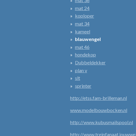
mat 36
mat 24
koploper
mat 34
kameel
blauwengel
mat 46
hondekop
Dubbeldekker
plan v
slt
sprinter
http://etss.fam-brilleman.nl
www.modelbouwbocken.nl
http://www.kubusmailspool.nl
http://www.treinfanaat.jouwwe