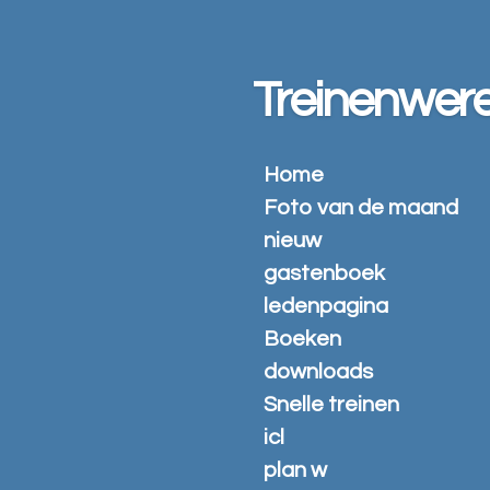
Ga
direct
naar
Treinenwere
de
hoofdinhoud
Home
Foto van de maand
nieuw
gastenboek
ledenpagina
Boeken
downloads
Snelle treinen
icl
plan w