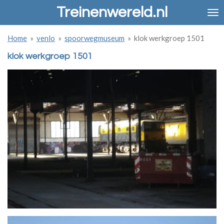
Treinenwereld.nl
Ga
direct
naar
Home
»
venlo
»
spoorwegmuseum
»
klok werkgroep 1501
de
hoofdinhoud
klok werkgroep 1501