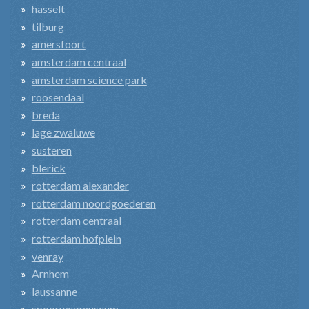
hasselt
tilburg
amersfoort
amsterdam centraal
amsterdam science park
roosendaal
breda
lage zwaluwe
susteren
blerick
rotterdam alexander
rotterdam noordgoederen
rotterdam centraal
rotterdam hofplein
venray
Arnhem
laussanne
spoorwegmuseum