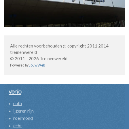
Alle rechten voorbehouden @ copyright 2011 2014
treinenwereld
© 2011 - 2026 Treinenwereld
Powered by
JouwWeb
venlo
nuth
ijzeren rijn
roermond
echt