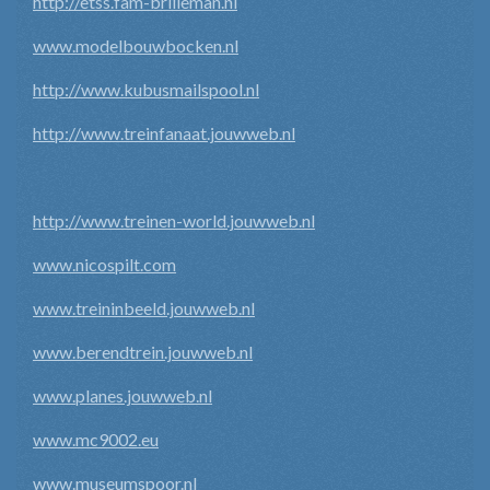
http://etss.fam-brilleman.nl
www.modelbouwbocken.nl
http://www.kubusmailspool.nl
http://www.treinfanaat.jouwweb.nl
http://www.treinen-world.jouwweb.nl
www.nicospilt.com
www.treininbeeld.jouwweb.nl
www.berendtrein.jouwweb.nl
www.planes.jouwweb.nl
www.mc9002.eu
www.museumspoor.nl